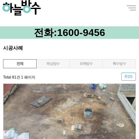
전화:
1600-9456
시공사례
전체
옥상방수
외벽방수
특수방수
RSS
Total 81건
1 페이지