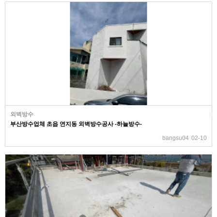
외벽방수
부산방수업체 초읍 연지동 외벽방수공사 -하늘방수-
bangsu04
02-10