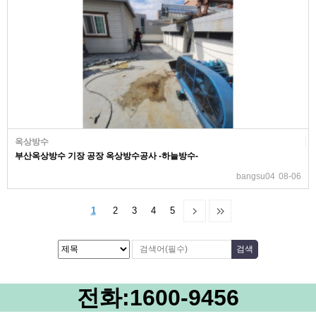
옥상방수
부산옥상방수 기장 공장 옥상방수공사 -하늘방수-
bangsu04
08-06
1
2
3
4
5
전화:
1600-9456