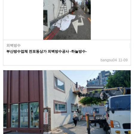
외벽방수
부산방수업체 전포동상가 외벽방수공사 -하늘방수-
bangsu04
11-09