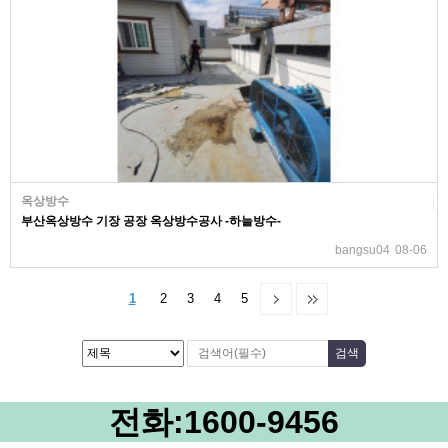
옥상방수
부산옥상방수 기장 공장 옥상방수공사 -하늘방수-
bangsu04
08-06
1
2
3
4
5
전화:
1600-9456