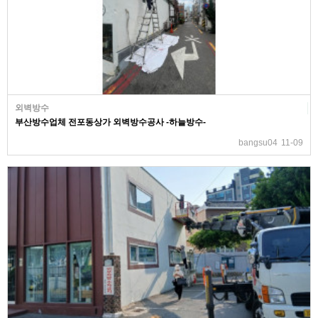
외벽방수
부산방수업체 전포동상가 외벽방수공사 -하늘방수-
bangsu04
11-09