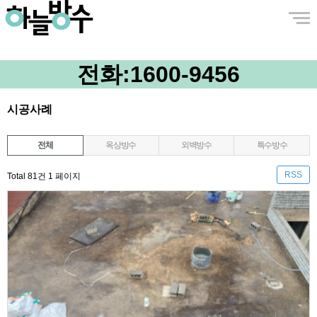
전화:
1600-9456
시공사례
전체
옥상방수
외벽방수
특수방수
RSS
Total 81건
1 페이지