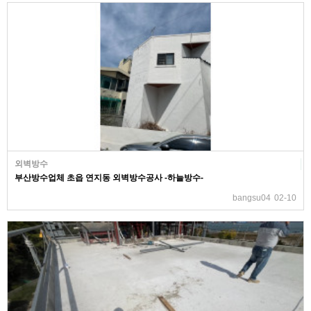
외벽방수
부산방수업체 초읍 연지동 외벽방수공사 -하늘방수-
bangsu04
02-10