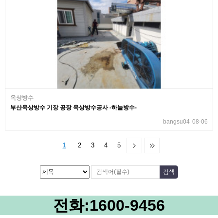
옥상방수
부산옥상방수 기장 공장 옥상방수공사 -하늘방수-
bangsu04
08-06
1
2
3
4
5
전화:
1600-9456