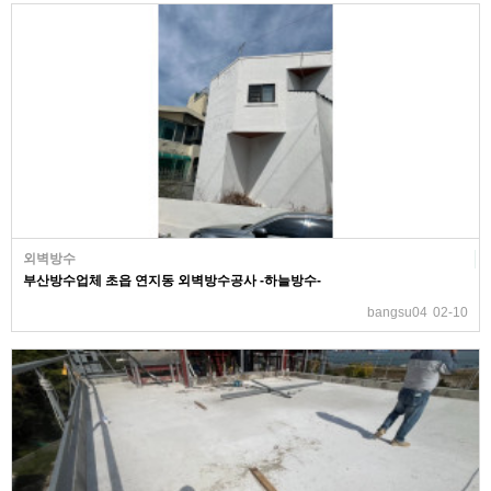
외벽방수
부산방수업체 초읍 연지동 외벽방수공사 -하늘방수-
bangsu04
02-10