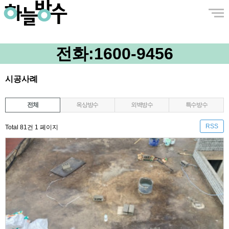
전화:
1600-9456
시공사례
전체
옥상방수
외벽방수
특수방수
RSS
Total 81건
1 페이지