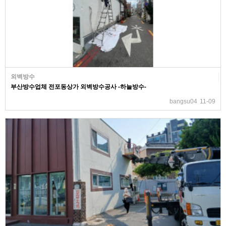
외벽방수
부산방수업체 전포동상가 외벽방수공사 -하늘방수-
bangsu04
11-09