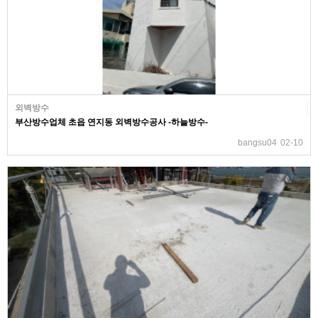
외벽방수
부산방수업체 초읍 연지동 외벽방수공사 -하늘방수-
bangsu04
02-10