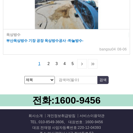
옥상방수
부산옥상방수 기장 공장 옥상방수공사 -하늘방수-
bangsu04
08-06
1
2
3
4
5
전화:
1600-9456
회사소개
개인정보취급방침
서비스이용약관
TEL. 010-8549-3606, 대표번호 : 1600-9456
대표:전재영 사업자등록번호:220-12-04393