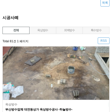
목록
시공사례
전체
옥상방수
외벽방수
특수방수
RSS
Total 81건
1 페이지
옥상방수
부산방수업체 대연동상가 옥상방수공사 -하늘방수-