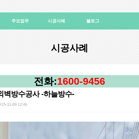
주요업무
시공사례
블로그
시공사례
전화:
1600-9456
외벽방수공사 -하늘방수-
25-11-09 12:46